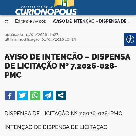
Prefeitura Municipal de
Curionópolis
Ir para o conteúdo
Você está aqui:
Editais e Avisos
AVISO DE INTENÇÃO – DISPENSA DE LICITAÇÃO Nº 7.2026-028-PMC
>
>
no portal
publicado: 31/03/2026 11h27,
última modificação: 01/04/2026 16h29
AVISO DE INTENÇÃO – DISPENSA
DE LICITAÇÃO Nº 7.2026-028-
PMC
 no portal
book
DISPENSA DE LICITAÇÃO Nº 7.2026-028-PMC
er
INTENÇÃO DE DISPENSA DE LICITAÇÃO