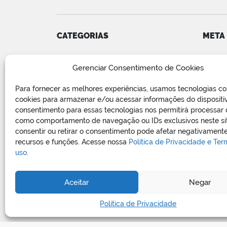
CATEGORIAS
META
Convênios
Acess
Gerenciar Consentimento de Cookies
COVID-19
Feed d
Editais e Avisos
Feed 
Para fornecer as melhores experiências, usamos tecnologias c
Notícias
WordP
cookies para armazenar e/ou acessar informações do dispositi
Relatório de Projetos e Execução
consentimento para essas tecnologias nos permitirá processar
de Obras Públicas
como comportamento de navegação ou IDs exclusivos neste si
consentir ou retirar o consentimento pode afetar negativamente
Sem categoria
recursos e funções. Acesse nossa
Política de Privacidade e Te
Vagas de Emprego
uso.
Aceitar
Negar
Política de Privacidade