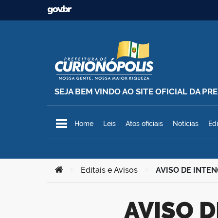
Ir para o conteúdo
SEJA BEM VINDO AO SITE OFICIAL DA P
Prefeitura Municipal de Curionó
Home
Leis
Atos oficiais
Notícias
Edi
Você está aqui:
>
Editais e Avisos
>
AVISO DE INTEN
AVISO DE INTENÇÃO – DISPENSA DE