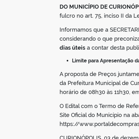
DO MUNICÍPIO DE CURIONÓ
fulcro no art. 75, inciso II da 
Informamos que a SECRETARIA
considerando o que preconiza o
dias úteis
a contar desta publ
Limite para Apresentação da
A proposta de Preços juntame
da Prefeitura Municipal de Cur
horário de 08h30 às 11h30, em 
O Edital com o Termo de Refer
Site Oficial do Município na a
https://www.portaldecomprasp
CURIONÓPOLIS, 03 de dezemb