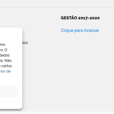
GESTÃO 2017-2020
ar
Clique para Acessar
e posts
de comentários
omo
ress.org
vo. O
 dados
te. Não
 certos
rmos de