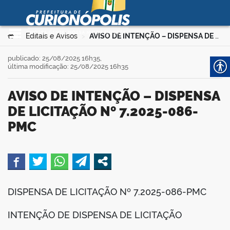
Prefeitura Municipal de
Curionópolis
Ir para o conteúdo
Você está aqui:
Editais e Avisos
AVISO DE INTENÇÃO – DISPENSA DE LICITAÇÃO Nº 7.2025-086-PMC
>
>
no portal
publicado: 25/08/2025 16h35,
última modificação: 25/08/2025 16h35
AVISO DE INTENÇÃO – DISPENSA
DE LICITAÇÃO Nº 7.2025-086-
PMC
 no portal
book
DISPENSA DE LICITAÇÃO Nº 7.2025-086-PMC
er
INTENÇÃO DE DISPENSA DE LICITAÇÃO