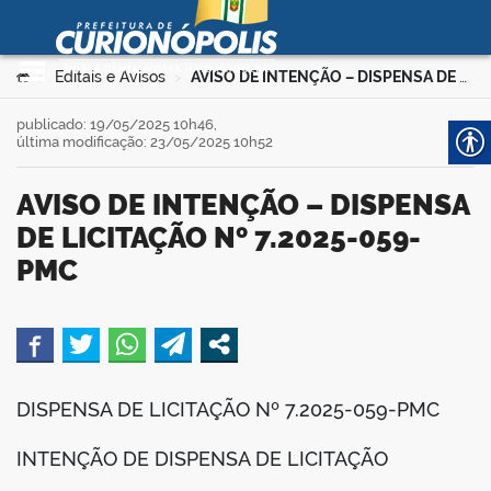
Prefeitura Municipal de
Curionópolis
Ir para o conteúdo
Você está aqui:
Editais e Avisos
AVISO DE INTENÇÃO – DISPENSA DE LICITAÇÃO Nº 7.2025-059-PMC
>
>
no portal
publicado: 19/05/2025 10h46,
última modificação: 23/05/2025 10h52
AVISO DE INTENÇÃO – DISPENSA
DE LICITAÇÃO Nº 7.2025-059-
PMC
 no portal
book
DISPENSA DE LICITAÇÃO Nº 7.2025-059-PMC
er
INTENÇÃO DE DISPENSA DE LICITAÇÃO