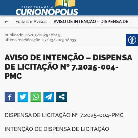
Prefeitura Municipal de
Curionópolis
Ir para o conteúdo
Você está aqui:
Editais e Avisos
AVISO DE INTENÇÃO – DISPENSA DE LICITAÇÃO Nº 7.2025-004-PMC
>
>
no portal
publicado: 26/03/2025 18h15,
última modificação: 27/03/2025 18h33
AVISO DE INTENÇÃO – DISPENSA
DE LICITAÇÃO Nº 7.2025-004-
PMC
 no portal
book
DISPENSA DE LICITAÇÃO Nº 7.2025-004-PMC
er
INTENÇÃO DE DISPENSA DE LICITAÇÃO