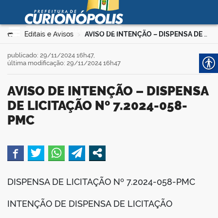
Prefeitura Municipal de
Curionópolis
Ir para o conteúdo
Você está aqui:
Editais e Avisos
AVISO DE INTENÇÃO – DISPENSA DE LICITAÇÃO Nº 7.2024-058-PMC
>
>
no portal
publicado: 29/11/2024 16h47,
última modificação: 29/11/2024 16h47
AVISO DE INTENÇÃO – DISPENSA
DE LICITAÇÃO Nº 7.2024-058-
PMC
 no portal
book
DISPENSA DE LICITAÇÃO Nº 7.2024-058-PMC
er
INTENÇÃO DE DISPENSA DE LICITAÇÃO