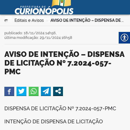
Prefeitura Municipal de
Curionópolis
Ir para o conteúdo
Você está aqui:
Editais e Avisos
AVISO DE INTENÇÃO – DISPENSA DE LICITAÇÃO Nº 7.2024-057-PMC
>
>
no portal
publicado: 18/11/2024 14h56,
última modificação: 29/11/2024 16h58
AVISO DE INTENÇÃO – DISPENSA
DE LICITAÇÃO Nº 7.2024-057-
PMC
 no portal
book
DISPENSA DE LICITAÇÃO Nº 7.2024-057-PMC
er
INTENÇÃO DE DISPENSA DE LICITAÇÃO