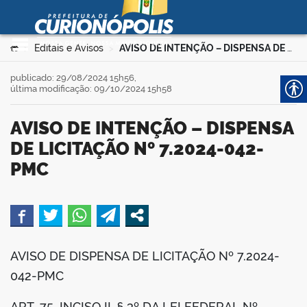
Prefeitura Municipal de
Curionópolis
Ir para o conteúdo
Você está aqui:
Editais e Avisos
AVISO DE INTENÇÃO – DISPENSA DE LICITAÇÃO Nº 7.2024-042-PMC
>
>
no portal
publicado: 29/08/2024 15h56,
última modificação: 09/10/2024 15h58
AVISO DE INTENÇÃO – DISPENSA
DE LICITAÇÃO Nº 7.2024-042-
PMC
 no portal
book
AVISO DE DISPENSA DE LICITAÇÃO Nº 7.2024-
042-PMC
er
ART. 75, INCISO II, § 3º DA LEI FEDERAL Nº