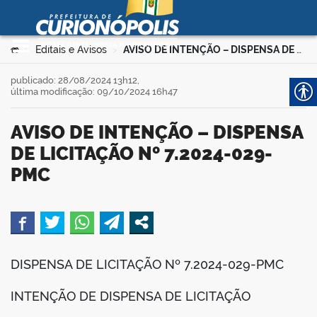
Prefeitura Municipal de
Curionópolis
Ir para o conteúdo
Você está aqui:
Editais e Avisos
AVISO DE INTENÇÃO – DISPENSA DE LICITAÇÃO Nº 7.2024-029-PMC
>
>
no portal
publicado: 28/08/2024 13h12,
última modificação: 09/10/2024 16h47
AVISO DE INTENÇÃO – DISPENSA
DE LICITAÇÃO Nº 7.2024-029-
PMC
 no portal
book
DISPENSA DE LICITAÇÃO Nº 7.2024-029-PMC
er
INTENÇÃO DE DISPENSA DE LICITAÇÃO