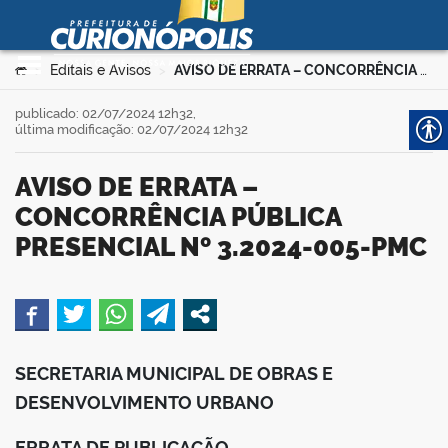
Prefeitura Municipal de
Curionópolis
Ir para o conteúdo
Você está aqui:
Editais e Avisos
AVISO DE ERRATA – CONCORRÊNCIA PÚBLICA PRESENCIAL Nº 3.2024-005-PMC
>
>
no portal
publicado: 02/07/2024 12h32,
última modificação: 02/07/2024 12h32
AVISO DE ERRATA –
CONCORRÊNCIA PÚBLICA
PRESENCIAL Nº 3.2024-005-PMC
 no portal
book
SECRETARIA MUNICIPAL DE OBRAS E
DESENVOLVIMENTO URBANO
er
ERRATA DE PUBLICAÇÃO