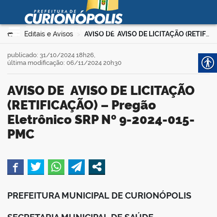
Prefeitura Municipal de
Curionópolis
Ir para o conteúdo
Você está aqui:
Editais e Avisos
AVISO DE AVISO DE LICITAÇÃO (RETIFICAÇÃO) – Pregão Eletrônico SRP Nº 9-2024-015-PMC
>
>
no portal
publicado: 31/10/2024 18h26,
última modificação: 06/11/2024 20h30
AVISO DE AVISO DE LICITAÇÃO
(RETIFICAÇÃO) – Pregão
Eletrônico SRP Nº 9-2024-015-
PMC
 no portal
book
PREFEITURA MUNICIPAL DE CURIONÓPOLIS
er