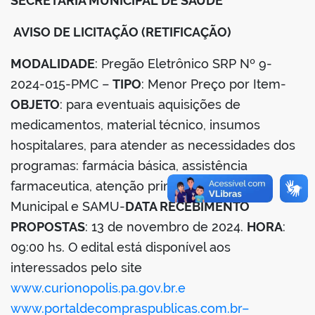
SECRETARIA MUNICIPAL DE SAÚDE
AVISO DE LICITAÇÃO (RETIFICAÇÃO)
din
MODALIDADE
: Pregão Eletrônico SRP Nº 9-
2024-015-PMC –
TIPO
: Menor Preço por Item-
OBJETO
: para eventuais aquisições de
medicamentos, material técnico, insumos
hospitalares, para atender as necessidades dos
programas: farmácia básica, assistência
farmaceutica, atenção primária, Hospital
Municipal e SAMU-
DATA RECEBIMENTO
PROPOSTAS
: 13 de novembro de 2024.
HORA
:
09:00 hs. O edital está disponível aos
interessados pelo site
www.curionopolis.pa.gov.br.e
www.portaldecompraspublicas.com.br
–