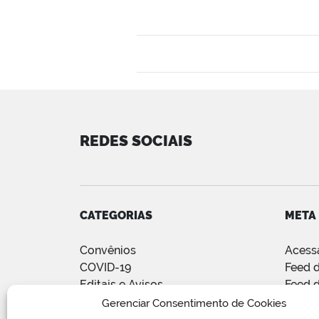
REDES SOCIAIS
CATEGORIAS
META
Convênios
Acess
COVID-19
Feed d
Editais e Avisos
Feed 
Notícias
WordP
Gerenciar Consentimento de Cookies
Relatório de Projetos e Execução