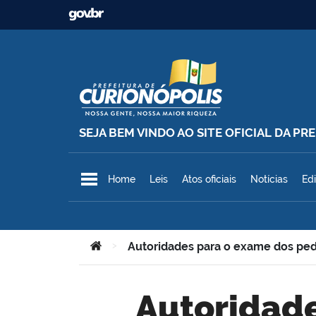
Ir para o conteúdo
SEJA BEM VINDO AO SITE OFICIAL DA P
Prefeitura Municipal de Curionó
Home
Leis
Atos oficiais
Notícias
Edi
Você está aqui:
>
Autoridades para o exame dos ped
Autoridades para o exame dos pedidos –