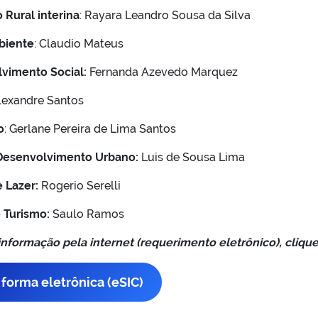
 Rural interina
: Rayara Leandro Sousa da Silva
biente
: Claudio Mateus
lvimento Social:
Fernanda Azevedo Marquez
Alexandre Santos
o
: Gerlane Pereira de Lima Santos
 Desenvolvimento Urbano:
Luis de Sousa Lima
 Lazer:
Rogerio Serelli
e Turismo:
Saulo Ramos
 informação pela internet (requerimento eletrônico), cliqu
orma eletrônica (e­SIC)