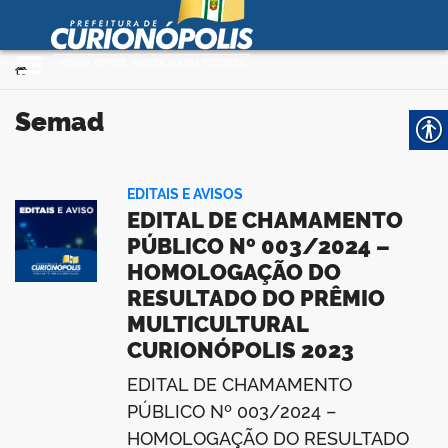
Prefeitura Municipal de
Curionópolis
Ir para o conteúdo
Você está aqui:
>
no portal
semad
EDITAIS E AVISOS
EDITAL DE CHAMAMENTO
PÚBLICO Nº 003/2024 –
HOMOLOGAÇÃO DO
 no portal
RESULTADO DO PRÊMIO
MULTICULTURAL
CURIONÓPOLIS 2023
EDITAL DE CHAMAMENTO
PÚBLICO Nº 003/2024 –
HOMOLOGAÇÃO DO RESULTADO