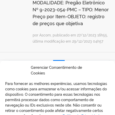
MODALIDADE: Pregão Eletrônico
Nº 9-2023-054-PMC – TIPO: Menor
Preço por Item-OBJETO: registro
de preços que objetiva
por Ascom, publicado em 27/12/2023 16h55,
última modificação em 29/12/2023 04h57
ira
Anterior
34
35
36
37
38
Próxima
Ú
Gerenciar Consentimento de
Cookies
Para fornecer as melhores experiências, usamos tecnologias
como cookies para armazenar e/ou acessar informações do
dispositivo. O consentimento para essas tecnologias nos
permitirá processar dados como comportamento de
navegação ou IDs exclusivos neste site. Não consentir ou
retirar o consentimento pode afetar negativamente certos