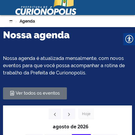
Prefeitura Municipal de
Curionópolis
Ir para o conteúdo
Você está aqui:
Agenda
>
no portal
Nossa agenda
Nossa agenda é atualizada mensalmente, com novos
eventos para que você possa acompanhar a rotina de
trabalho da Prefeita de Curionopolis.
no portal
Ver todos os eventos
Hoje
agosto de 2026