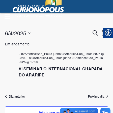
Prefeitura Municipal de
Curionópolis
Ir para o conteúdo
no portal
6/4/2025
Pesqu
Na
Procurar
Dia
eventos
Selecione
do
e
Em andamento
a
vi
nave
data.
2 02America/Sao_Paulo junho 02America/Sao_Paulo 2025 @
Ev
08:00
-
8 08America/Sao_Paulo junho 08America/Sao_Paulo
de
2025 @ 17:00
Vl SEMINARIO INTERNACIONAL CHAPADA
visuai
 no portal
DO ARARIPE
de
Event
Dia anterior
Próximo dia
Adicionar agenda