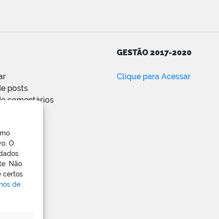
GESTÃO 2017-2020
ar
Clique para Acessar
e posts
de comentários
ress.org
omo
vo. O
 dados
te. Não
 certos
rmos de