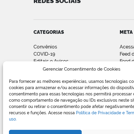
REDES SOCIAIS
CATEGORIAS
META
Convênios
Acess
COVID-19
Feed d
Editais e Avisos
Feed 
Notícias
WordP
Gerenciar Consentimento de Cookies
Relatório de Projetos e Execução
Para fornecer as melhores experiências, usamos tecnologias c
de Obras Públicas
cookies para armazenar e/ou acessar informações do dispositi
Sem categoria
consentimento para essas tecnologias nos permitirá processar
Vagas de Emprego
como comportamento de navegação ou IDs exclusivos neste si
consentir ou retirar o consentimento pode afetar negativamente
recursos e funções. Acesse nossa
Política de Privacidade e Te
uso.