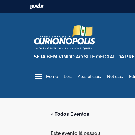
Ir para o conteúdo
SEJA BEM VINDO AO SITE OFICIAL DA P
Prefeitura Municipal de Curionó
Home
Leis
Atos oficiais
Notícias
Edi
« Todos Eventos
Este evento já passou.