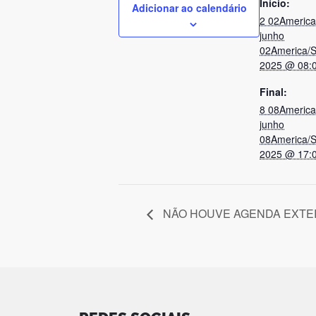
Início:
Adicionar ao calendário
2 02Americ
junho
02America/
2025 @ 08:
Final:
8 08Americ
junho
08America/
2025 @ 17:
NÃO HOUVE AGENDA EXTER