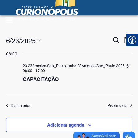
Prefeitura Municipal de
Curionópolis
Ir para o conteúdo
no portal
6/23/2025
Pesqu
Na
Procurar
Dia
eventos
Selecione
do
e
08:00
a
vi
nave
data.
23 23America/Sao_Paulo junho 23America/Sao_Paulo 2025 @
Ev
08:00
-
17:00
de
CAPACITAÇÃO
visuai
 no portal
de
Dia anterior
Próximo dia
Event
Adicionar agenda